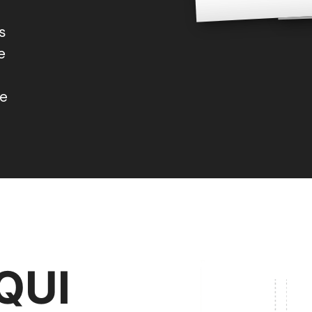
s
e
le
QUI