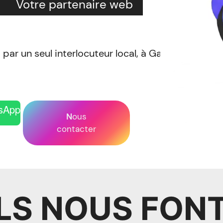
Votre partenaire web
i par un seul interlocuteur local, à Gap.
tsApp
N
ous
contacter
ILS NOUS FON