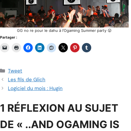
GG no re pour le dahu à l’Ogaming Summer party 😛
Partager :
Catégories
Tweet
Les fils de Glich
Logiciel du mois : Hugin
1 RÉFLEXION AU SUJET
DE « ..AND OGAMING IS