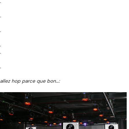
.
.
.
.
.
.
allez hop parce que bon…: