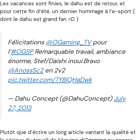
Les vacances sont finies, le dahu est de retour, et
pour cette fin d’été, un dernier hommage à l’e-sport (
dont le dahu est grand fan =D )
Félicitations
@OGaming_TV
pour
l’
#OGSP
Remarquable travail, ambiance
énorme, Stef/Daishi inoui.Bravo
@AnossSc2
en 2v2
pic.twitter.com/7Y8lQHaDwk
— Dahu Concept (@DahuConcept)
July
27, 2013
Plutôt que d’écrire un long article vantant la qualité et
le sérieux du travail de l’équipe d’Ogaming ou encore